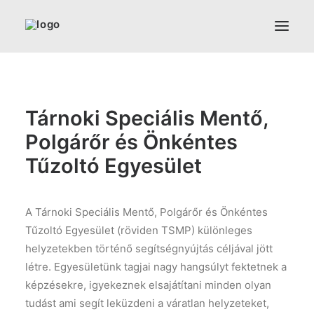
ÖNKORMÁNYZAT
TÁRNOKI TÉNYEK
Tárnoki Speciális Mentő,
EGÉSZSÉGHÁZ
Polgárőr és Önkéntes
INTÉZMÉNYEK
Tűzoltó Egyesület
PROGRAMOK
HEINRICH ANTAL HÁZ
A Tárnoki Speciális Mentő, Polgárőr és Önkéntes
KÖNYVTÁR
Tűzoltó Egyesület (röviden TSMP) különleges
EGYESÜLETEK
helyzetekben történő segítségnyújtás céljával jött
létre. Egyesületünk tagjai nagy hangsúlyt fektetnek a
KLUBOK, SZAKKÖRÖK
képzésekre, igyekeznek elsajátítani minden olyan
MŰVÉSZEK, ELŐADÓK
tudást ami segít leküzdeni a váratlan helyzeteket,